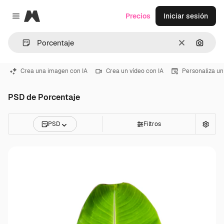
Magnific
Precios
Iniciar sesión
Close menu
Borrar
Buscar
Crea una imagen con IA
Crea un vídeo con IA
Personaliza un
PSD de Porcentaje
PSD
Filtros