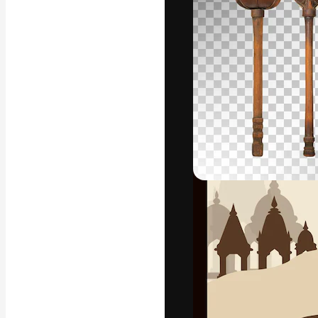
La plataforma cr
trabajo. Más de
entre creativos
estudios.
Español
Copyright © 2010