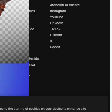
Precios
Atención al cliente
Sobre nosotros
Instagram
Reviews
YouTube
Empleo
LinkedIn
Tendencias de
TikTok
búsqueda
Discord
Blog
X
es
Eventos
Reddit
Slidesgo
Vender contenido
Sala de prensa
¿Buscas
magnific.ai?
ree to the storing of cookies on your device to enhance site