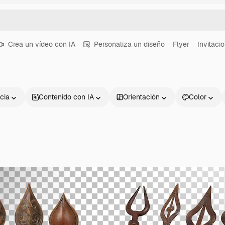
Crea un vídeo con IA
Personaliza un diseño
Flyer
Invitaci
cia
Contenido con IA
Orientación
Color
Productos
Información úti