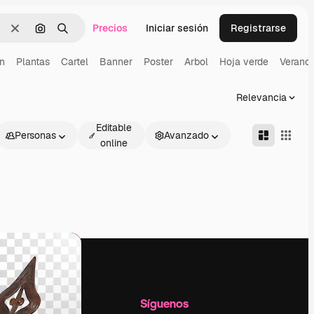
Precios
Iniciar sesión
Registrarse
Borrar
Buscar por imagen
Buscar
on
Plantas
Cartel
Banner
Poster
Arbol
Hoja verde
Verano
Relevancia
Editable
Personas
Avanzado
online
l
Empresa
Síguenos