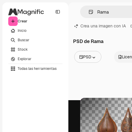
Crear
Crea una imagen con IA
Inicio
Buscar
PSD de Rama
Stock
PSD
Licen
Explorar
Todas las imágenes
Todas las herramientas
Vectores
Ilustraciones
Fotos
PSD
Plantillas
Mockups
Vídeos
Clips de vídeo
Motion graphics
Plantillas de vídeos
Iconos
Modelos 3D
Fuentes