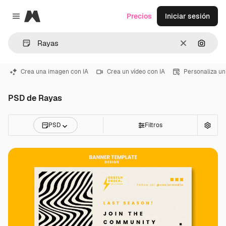
Magnific
Precios
Iniciar sesión
Close menu
Borrar
Buscar
Crea una imagen con IA
Crea un vídeo con IA
Personaliza un
PSD de Rayas
PSD
Filtros