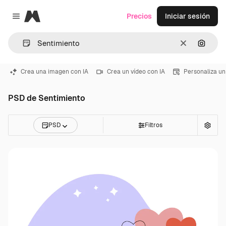
Magnific
Precios
Iniciar sesión
Close menu
Borrar
Buscar
Crea una imagen con IA
Crea un vídeo con IA
Personaliza un
PSD de Sentimiento
PSD
Filtros