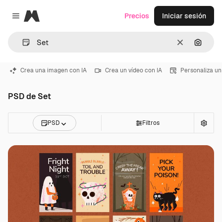
Magnific
Precios
Iniciar sesión
Close menu
Borrar
Buscar
Crea una imagen con IA
Crea un vídeo con IA
Personaliza un
PSD de Set
PSD
Filtros