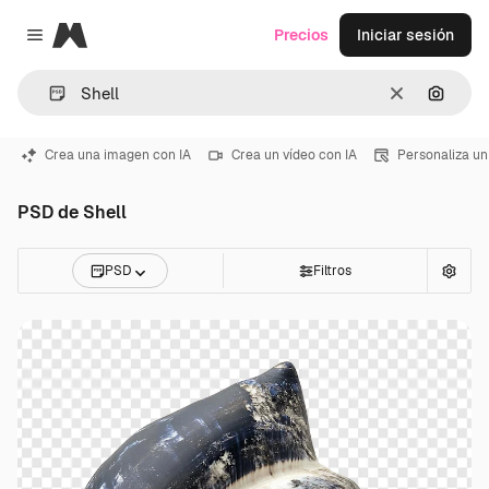
Magnific
Precios
Iniciar sesión
Close menu
Borrar
Buscar
Crea una imagen con IA
Crea un vídeo con IA
Personaliza un
PSD de Shell
PSD
Filtros