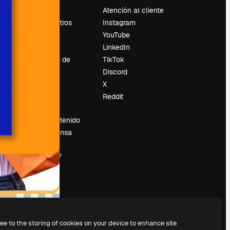
Precios
Atención al cliente
Sobre nosotros
Instagram
Reviews
YouTube
Empleo
LinkedIn
Tendencias de
TikTok
búsqueda
Discord
Blog
X
es
Eventos
Reddit
Slidesgo
Vender contenido
Sala de prensa
¿Buscas
magnific.ai?
ree to the storing of cookies on your device to enhance site