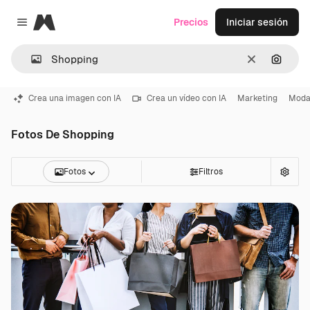
Magnific
Precios
Iniciar sesión
Close menu
Borrar
Buscar
Crea una imagen con IA
Crea un vídeo con IA
Marketing
Mod
Fotos De Shopping
Fotos
Filtros