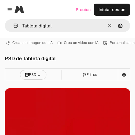
Magnific
Precios
Iniciar sesión
Close menu
Borrar
Buscar
Crea una imagen con IA
Crea un vídeo con IA
Personaliza un
PSD de Tableta digital
PSD
Filtros