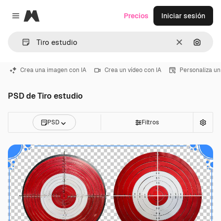
Magnific
Precios
Iniciar sesión
Close menu
Borrar
Buscar
Crea una imagen con IA
Crea un vídeo con IA
Personaliza un
PSD de Tiro estudio
PSD
Filtros