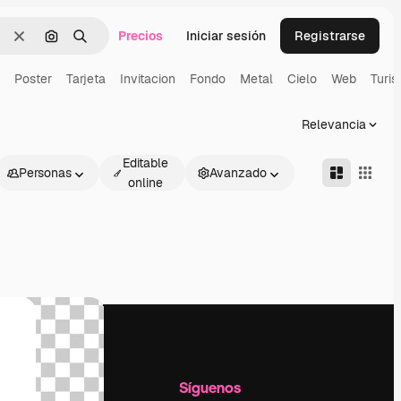
Precios
Iniciar sesión
Registrarse
Borrar
Buscar por imagen
Buscar
Poster
Tarjeta
Invitacion
Fondo
Metal
Cielo
Web
Turi
Relevancia
Editable
Personas
Avanzado
online
l
Empresa
Síguenos