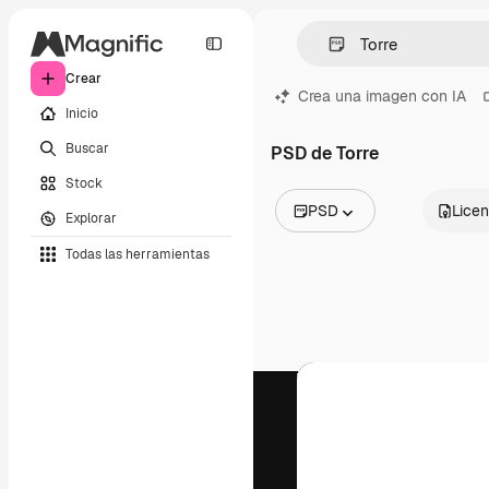
Crear
Crea una imagen con IA
Inicio
Buscar
PSD de Torre
Stock
PSD
Licen
Explorar
Todas las imágenes
Todas las herramientas
Vectores
Ilustraciones
Fotos
PSD
Plantillas
Mockups
Vídeos
Clips de vídeo
Motion graphics
Plantillas de vídeos
Iconos
Modelos 3D
Fuentes