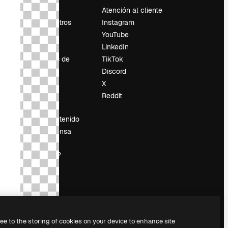
Precios
Atención al cliente
Sobre nosotros
Instagram
Reviews
YouTube
Empleo
LinkedIn
Tendencias de
TikTok
búsqueda
Discord
Blog
X
es
Eventos
Reddit
Slidesgo
Vender contenido
Sala de prensa
¿Buscas
magnific.ai?
ree to the storing of cookies on your device to enhance site