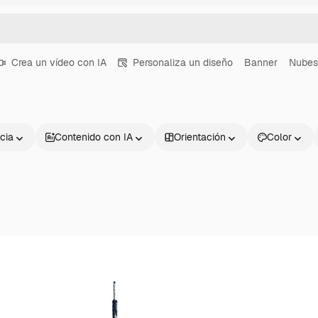
Crea un vídeo con IA
Personaliza un diseño
Banner
Nubes
cia
Contenido con IA
Orientación
Color
Productos
Información úti