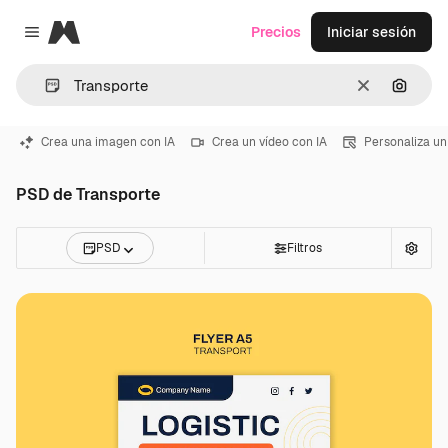
Magnific
Precios
Iniciar sesión
Close menu
Borrar
Buscar
Crea una imagen con IA
Crea un vídeo con IA
Personaliza un
PSD de Transporte
PSD
Filtros