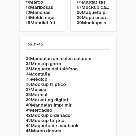
Marco
Margaritas
11
26
Mariposas
Mockup camiseta
12
27
Manchas
Maqueta portátil
13
28
Molde caja
Mapa españa provincias
14
29
Mundial futbol argentina
Mockups cartel
15
30
Top 31-45
Mandalas animales colorear
31
Mockup gorra
32
Maqueta del teléfono
33
Montaña
34
Médico
35
Mockup triptico
36
Música
37
Marmol
38
Marketing digital
39
Mandalas imprimir
40
Mercadeo
41
Mockup ordenador
42
Mockup tarjeta
43
Maqueta de macbook
44
Marco dorado
45