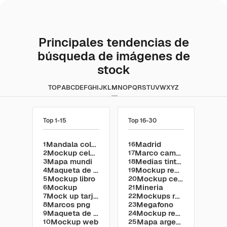
Principales tendencias de
búsqueda de imágenes de
stock
TOP
A
B
C
D
E
F
G
H
I
J
K
L
M
N
O
P
Q
R
S
T
U
V
W
X
Y
Z
Top 1-15
Top 16-30
Mandala colorear
Madrid
1
16
Mockup celulares
Marco camara obs
2
17
Mapa mundi
Medias tintas
3
18
Maqueta de instagram
Mockup remera
4
19
Mockup libro
Mockup celular
5
20
Mockup
Mineria
6
21
Mock up tarjetas presentacion
Mockups revista
7
22
Marcos png
Megafono
8
23
Maqueta de iphone
Mockup redes sociales
9
24
Mockup web
Mapa argentina
10
25