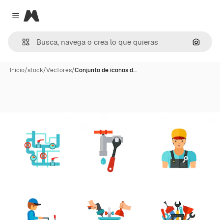
Magnific
Close menu
Buscar
Inicio
/
stock
/
Vectores
/
Conjunto de iconos d…