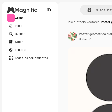
Crear
Inicio
/
stock
/
Vectores
/
Póster 
Inicio
Buscar
Póster geométrico pla
BiZkettE1
Stock
Explorar
Todas las herramientas