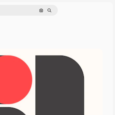
Buscar por imagen
Buscar