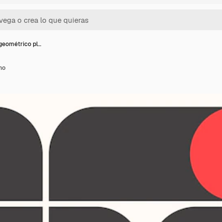
geométrico pl…
no