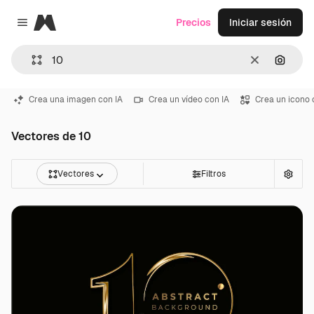
Magnific
Precios
Iniciar sesión
Close menu
Borrar
Buscar
Crea una imagen con IA
Crea un vídeo con IA
Crea un icono 
Vectores de 10
Vectores
Filtros