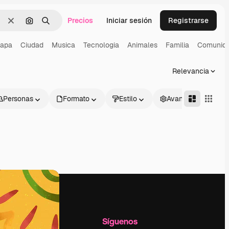
Precios
Iniciar sesión
Registrarse
Borrar
Buscar por imagen
Buscar
apa
Ciudad
Musica
Tecnologia
Animales
Familia
Comunid
Relevancia
Personas
Formato
Estilo
Avanzado
l
Empresa
Síguenos