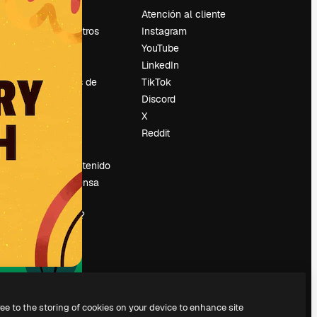
Precios
Atención al cliente
Sobre nosotros
Instagram
Reviews
YouTube
Empleo
LinkedIn
Tendencias de
TikTok
búsqueda
Discord
Blog
X
es
Eventos
Reddit
Slidesgo
Vender contenido
Sala de prensa
¿Buscas
magnific.ai?
ree to the storing of cookies on your device to enhance site