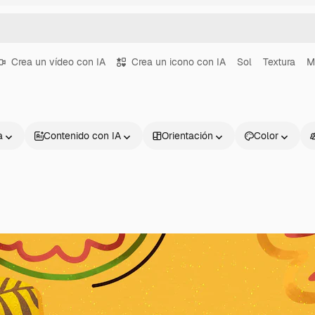
Crea un vídeo con IA
Crea un icono con IA
Sol
Textura
M
a
Contenido con IA
Orientación
Color
Productos
Información úti