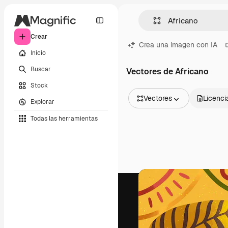
Crear
Crea una imagen con IA
Inicio
Buscar
Vectores de Africano
Stock
Vectores
Licenci
Explorar
Todas las imágenes
Todas las herramientas
Vectores
Ilustraciones
Fotos
PSD
Plantillas
Mockups
Vídeos
Clips de vídeo
Motion graphics
Plantillas de vídeos
Iconos
Modelos 3D
Fuentes