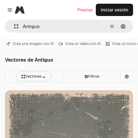
Magnific
Precios
Iniciar sesión
Close menu
Borrar
Buscar
Crea una imagen con IA
Crea un vídeo con IA
Crea un icono 
Vectores de Antiguo
Vectores
Filtros