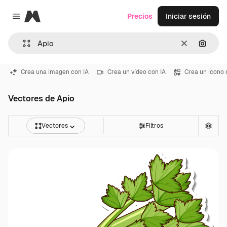
Magnific
Precios
Iniciar sesión
Close menu
Borrar
Buscar
Crea una imagen con IA
Crea un vídeo con IA
Crea un icono 
Vectores de Apio
Vectores
Filtros