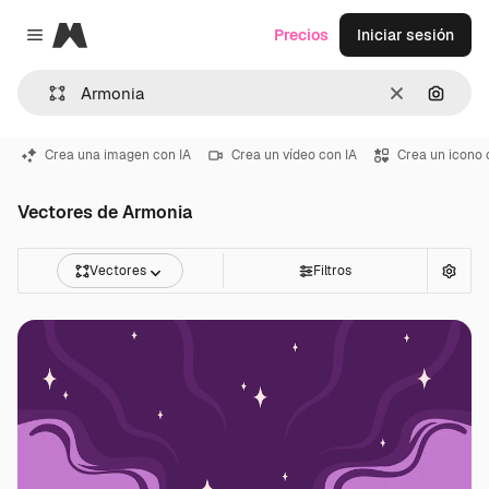
Magnific
Precios
Iniciar sesión
Close menu
Borrar
Buscar
Crea una imagen con IA
Crea un vídeo con IA
Crea un icono 
Vectores de Armonia
Vectores
Filtros