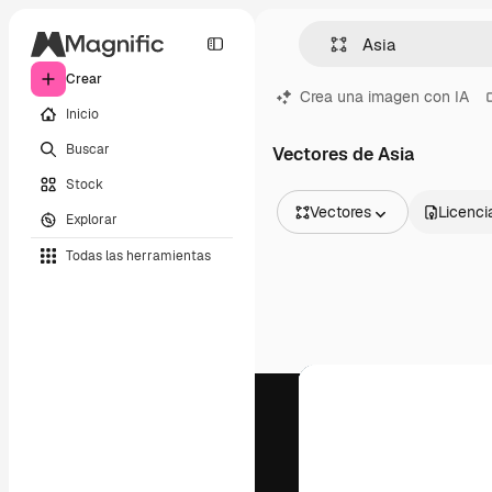
Crear
Crea una imagen con IA
Inicio
Buscar
Vectores de Asia
Stock
Vectores
Licenci
Explorar
Todas las imágenes
Todas las herramientas
Vectores
Ilustraciones
Fotos
PSD
Plantillas
Mockups
Vídeos
Clips de vídeo
Motion graphics
Plantillas de vídeos
Iconos
Modelos 3D
Fuentes