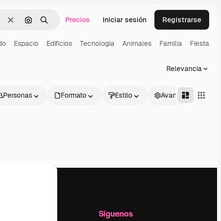
Precios
Iniciar sesión
Registrarse
Borrar
Buscar por imagen
Buscar
do
Espacio
Edificios
Tecnologia
Animales
Familia
Fiesta
Y
Relevancia
Personas
Formato
Estilo
Avanzado
l
Empresa
Síguenos