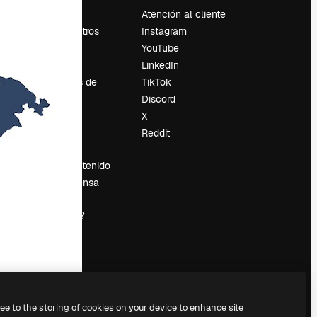
Precios
Atención al cliente
Sobre nosotros
Instagram
Reviews
YouTube
Empleo
LinkedIn
Tendencias de
TikTok
búsqueda
Discord
Blog
X
es
Eventos
Reddit
Slidesgo
Vender contenido
Sala de prensa
¿Buscas
magnific.ai?
ree to the storing of cookies on your device to enhance site