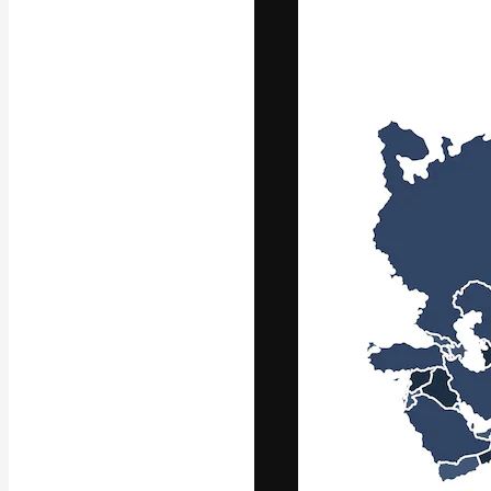
La plataforma cr
trabajo. Más de
entre creativos
estudios.
Español
Copyright © 2010