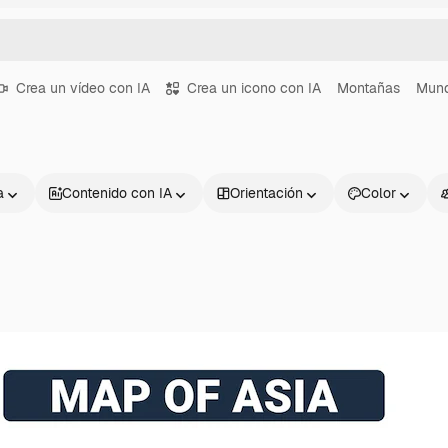
Crea un vídeo con IA
Crea un icono con IA
Montañas
Mun
a
Contenido con IA
Orientación
Color
Productos
Información úti