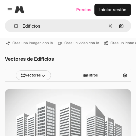
Magnific
Precios
Iniciar sesión
Close menu
Borrar
Buscar
Crea una imagen con IA
Crea un vídeo con IA
Crea un icono 
Vectores de Edificios
Vectores
Filtros