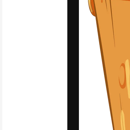
La plataforma cr
trabajo. Más de
entre creativos
estudios.
Español
Copyright © 2010