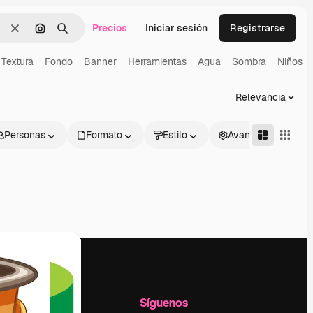
Precios
Iniciar sesión
Registrarse
Borrar
Buscar por imagen
Buscar
Textura
Fondo
Banner
Herramientas
Agua
Sombra
Niños
Relevancia
Personas
Formato
Estilo
Avanzado
l
Empresa
Síguenos