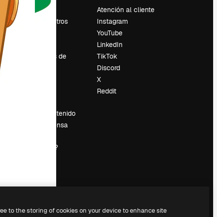
Precios
Atención al cliente
Sobre nosotros
Instagram
Reviews
YouTube
Empleo
LinkedIn
Tendencias de
TikTok
búsqueda
Discord
Blog
X
es
Eventos
Reddit
Slidesgo
Vender contenido
Sala de prensa
¿Buscas
magnific.ai?
ree to the storing of cookies on your device to enhance site