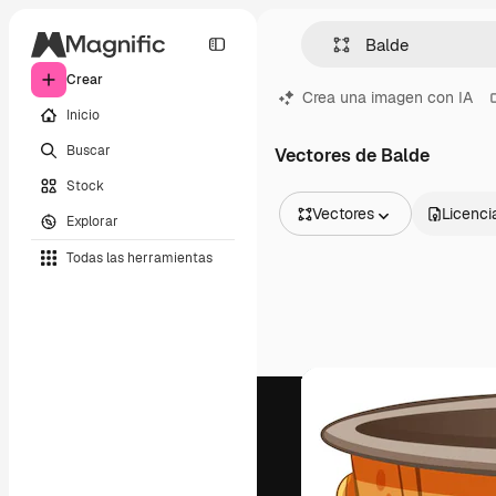
Crear
Crea una imagen con IA
Inicio
Buscar
Vectores de Balde
Stock
Vectores
Licenci
Explorar
Todas las imágenes
Todas las herramientas
Vectores
Ilustraciones
Fotos
PSD
Plantillas
Mockups
Vídeos
Clips de vídeo
Motion graphics
Plantillas de vídeos
Iconos
Modelos 3D
Fuentes