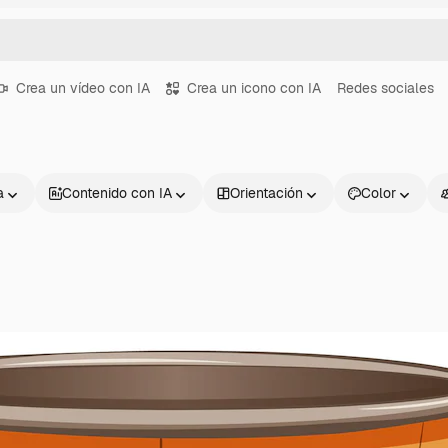
Crea un vídeo con IA
Crea un icono con IA
Redes sociales
a
Contenido con IA
Orientación
Color
Productos
Información úti