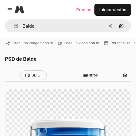
Magnific
Precios
Iniciar sesión
Close menu
Borrar
Buscar
Crea una imagen con IA
Crea un vídeo con IA
Personaliza un
PSD de Balde
PSD
Filtros