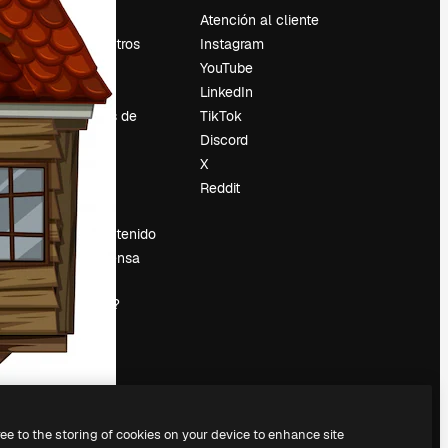
Precios
Atención al cliente
Sobre nosotros
Instagram
Reviews
YouTube
Empleo
LinkedIn
Tendencias de
TikTok
búsqueda
Discord
Blog
X
es
Eventos
Reddit
Slidesgo
Vender contenido
Sala de prensa
¿Buscas
magnific.ai?
ree to the storing of cookies on your device to enhance site