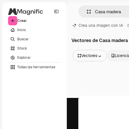
Crear
Crea una imagen con IA
Inicio
Buscar
Vectores de Casa madera
Stock
Vectores
Licenci
Explorar
Todas las imágenes
Todas las herramientas
Vectores
Ilustraciones
Fotos
PSD
Plantillas
Mockups
Vídeos
Clips de vídeo
Motion graphics
Plantillas de vídeos
Iconos
Modelos 3D
Fuentes