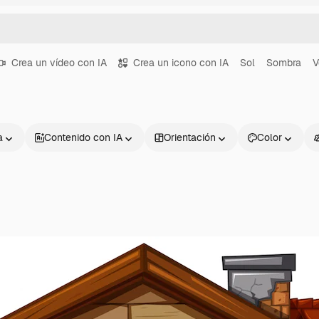
Crea un vídeo con IA
Crea un icono con IA
Sol
Sombra
V
a
Contenido con IA
Orientación
Color
Productos
Información úti