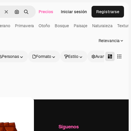
Precios
Iniciar sesión
Registrarse
Borrar
Buscar por imagen
Buscar
erano
Primavera
Otoño
Bosque
Paisaje
Naturaleza
Textur
Relevancia
Personas
Formato
Estilo
Avanzado
l
Empresa
Síguenos