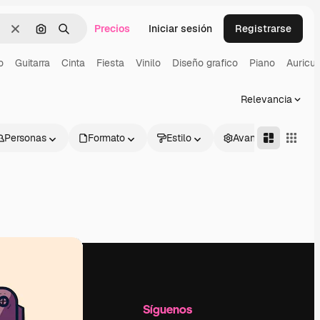
Precios
Iniciar sesión
Registrarse
Borrar
Buscar por imagen
Buscar
o
Guitarra
Cinta
Fiesta
Vinilo
Diseño grafico
Piano
Auricul
Relevancia
Personas
Formato
Estilo
Avanzado
l
Empresa
Síguenos