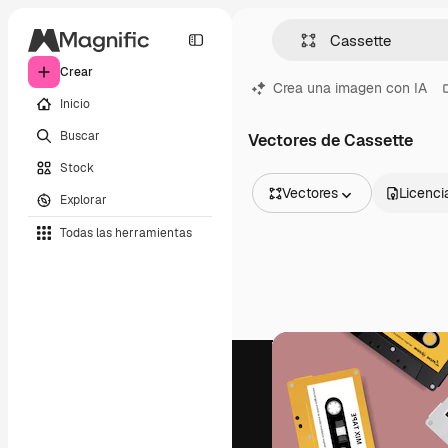
Crear
Crea una imagen con IA
Inicio
Buscar
Vectores de Cassette
Stock
Vectores
Licenci
Explorar
Todas las imágenes
Todas las herramientas
Vectores
Ilustraciones
Fotos
PSD
Plantillas
Mockups
Vídeos
Clips de vídeo
Motion graphics
Plantillas de vídeos
Iconos
Modelos 3D
Fuentes