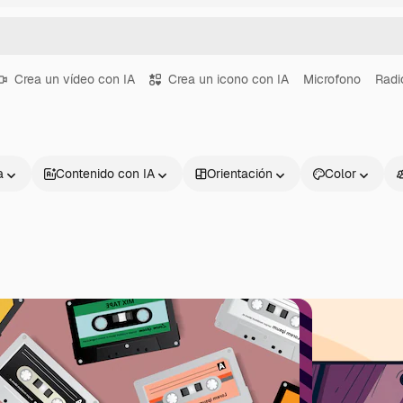
Crea un vídeo con IA
Crea un icono con IA
Microfono
Radi
a
Contenido con IA
Orientación
Color
Productos
Información úti