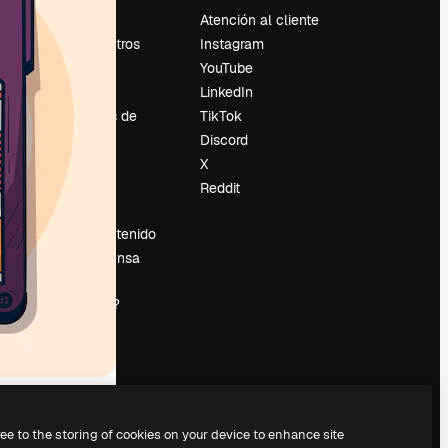
Precios
Atención al cliente
Sobre nosotros
Instagram
Reviews
YouTube
Empleo
LinkedIn
Tendencias de
TikTok
búsqueda
Discord
Blog
X
es
Eventos
Reddit
Slidesgo
Vender contenido
Sala de prensa
¿Buscas
magnific.ai?
ree to the storing of cookies on your device to enhance site