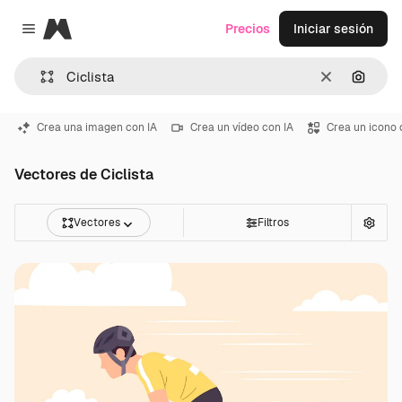
Magnific
Precios
Iniciar sesión
Close menu
Borrar
Buscar
Crea una imagen con IA
Crea un vídeo con IA
Crea un icono 
Vectores de Ciclista
Vectores
Filtros