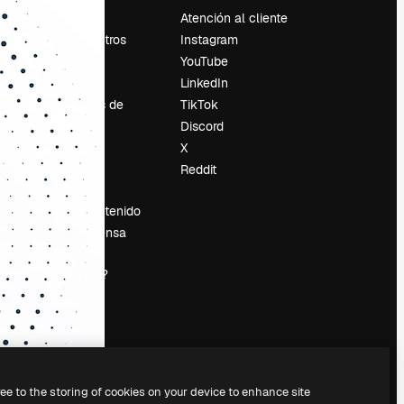
Precios
Atención al cliente
Sobre nosotros
Instagram
Reviews
YouTube
Empleo
LinkedIn
Tendencias de
TikTok
búsqueda
Discord
Blog
X
es
Eventos
Reddit
Slidesgo
Vender contenido
Sala de prensa
¿Buscas
magnific.ai?
ree to the storing of cookies on your device to enhance site