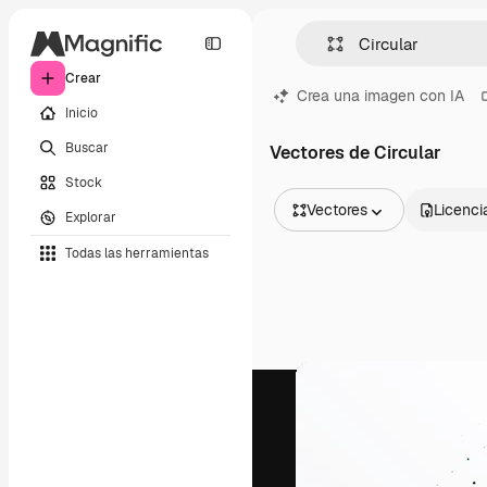
Crear
Crea una imagen con IA
Inicio
Buscar
Vectores de Circular
Stock
Vectores
Licenci
Explorar
Todas las imágenes
Todas las herramientas
Vectores
Ilustraciones
Fotos
PSD
Plantillas
Mockups
Vídeos
Clips de vídeo
Motion graphics
Plantillas de vídeos
Iconos
Modelos 3D
Fuentes