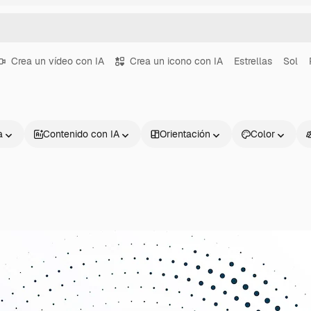
Crea un vídeo con IA
Crea un icono con IA
Estrellas
Sol
a
Contenido con IA
Orientación
Color
Productos
Información úti