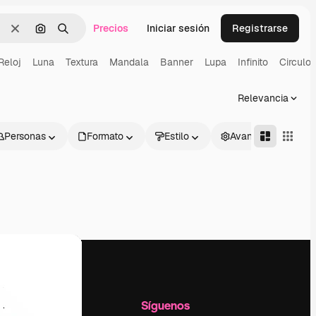
Precios
Iniciar sesión
Registrarse
Borrar
Buscar por imagen
Buscar
Reloj
Luna
Textura
Mandala
Banner
Lupa
Infinito
Circulo
Relevancia
Personas
Formato
Estilo
Avanzado
l
Empresa
Síguenos