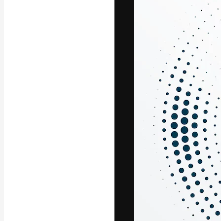
La plataforma cr
trabajo. Más de
entre creativos
estudios.
Español
Copyright © 2010