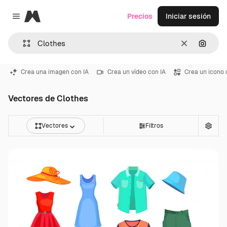
Magnific
Precios
Iniciar sesión
Close menu
Borrar
Buscar
Crea una imagen con IA
Crea un vídeo con IA
Crea un icono 
Vectores de Clothes
Vectores
Filtros