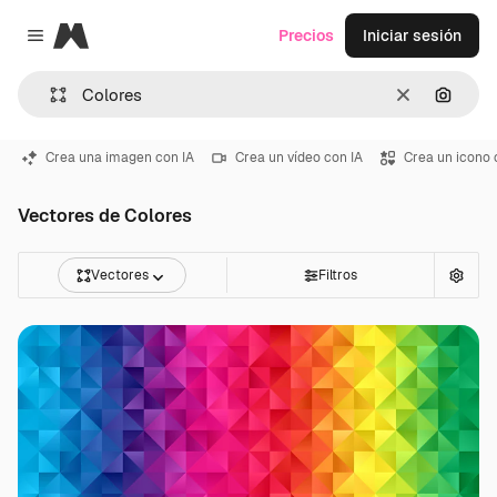
Magnific
Precios
Iniciar sesión
Close menu
Borrar
Buscar
Crea una imagen con IA
Crea un vídeo con IA
Crea un icono 
Vectores de Colores
Vectores
Filtros