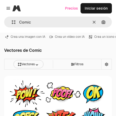
Magnific
Precios
Iniciar sesión
Close menu
Borrar
Buscar
Crea una imagen con IA
Crea un vídeo con IA
Crea un icono 
Vectores de Comic
Vectores
Filtros