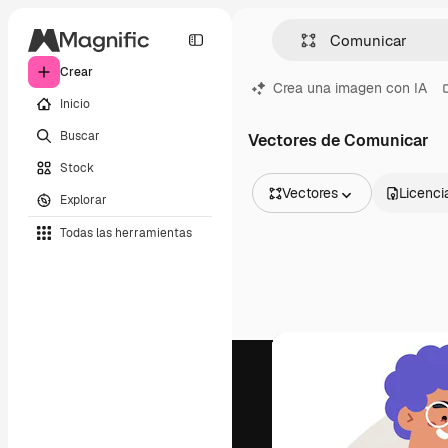
Crear
Crea una imagen con IA
Inicio
Buscar
Vectores de Comunicar
Stock
Vectores
Licenci
Explorar
Todas las imágenes
Todas las herramientas
Vectores
Ilustraciones
Fotos
PSD
Plantillas
Mockups
Vídeos
Clips de vídeo
Motion graphics
Plantillas de vídeos
Iconos
Modelos 3D
Fuentes