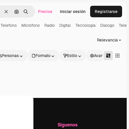
Precios
Iniciar sesión
Registrarse
Borrar
Buscar por imagen
Buscar
Telefono
Microfono
Radio
Digital
Tecnologia
Dialogo
Telev
Relevancia
Personas
Formato
Estilo
Avanzado
l
Empresa
Síguenos