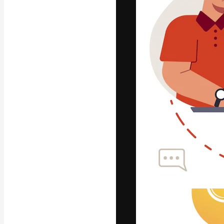
La plataforma cr
trabajo. Más de
entre creativos
estudios.
Español
Copyright © 2010