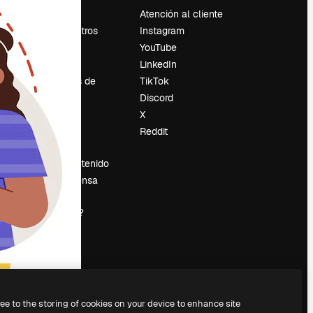
Precios
Atención al cliente
Sobre nosotros
Instagram
Reviews
YouTube
Empleo
LinkedIn
Tendencias de
TikTok
búsqueda
Discord
Blog
X
es
Eventos
Reddit
Slidesgo
Vender contenido
Sala de prensa
¿Buscas
magnific.ai?
ree to the storing of cookies on your device to enhance site