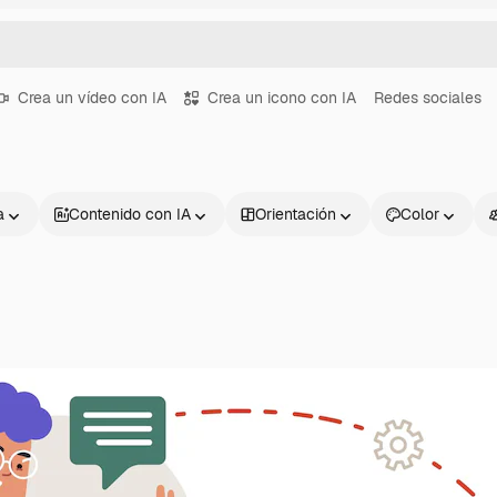
Crea un vídeo con IA
Crea un icono con IA
Redes sociales
a
Contenido con IA
Orientación
Color
Productos
Información úti