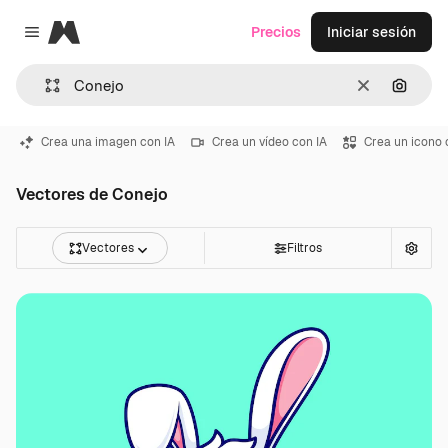
Magnific
Precios
Iniciar sesión
Close menu
Borrar
Buscar
Crea una imagen con IA
Crea un vídeo con IA
Crea un icono 
Vectores de Conejo
Vectores
Filtros