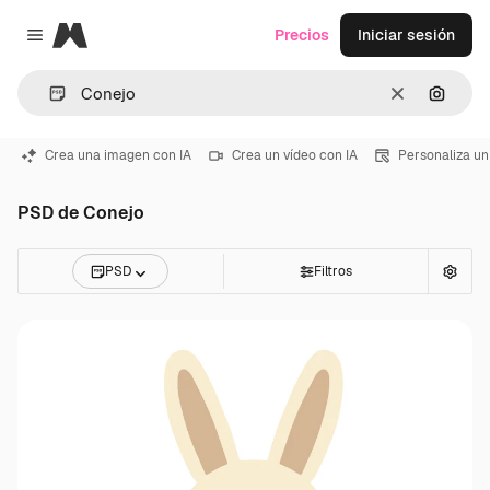
Magnific
Precios
Iniciar sesión
Close menu
Borrar
Buscar
Crea una imagen con IA
Crea un vídeo con IA
Personaliza un
PSD de Conejo
PSD
Filtros