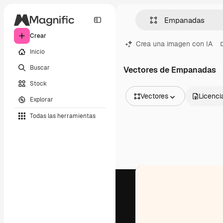
Crear
Crea una imagen con IA
Inicio
Buscar
Vectores de Empanadas
Stock
Vectores
Licenci
Explorar
Todas las imágenes
Todas las herramientas
Vectores
Ilustraciones
Fotos
PSD
Plantillas
Mockups
Vídeos
Clips de vídeo
Motion graphics
Plantillas de vídeos
Iconos
Modelos 3D
Fuentes