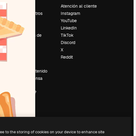
Precios
Atención al cliente
Sobre nosotros
Instagram
Reviews
YouTube
Empleo
LinkedIn
Tendencias de
TikTok
búsqueda
Discord
Blog
X
es
Eventos
Reddit
Slidesgo
Vender contenido
Sala de prensa
¿Buscas
magnific.ai?
ree to the storing of cookies on your device to enhance site