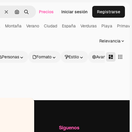
Precios
Iniciar sesión
Registrarse
Borrar
Buscar por imagen
Buscar
a
Montaña
Verano
Ciudad
España
Verduras
Playa
Primave
Relevancia
Personas
Formato
Estilo
Avanzado
l
Empresa
Síguenos