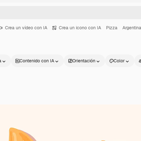
Crea un vídeo con IA
Crea un icono con IA
Pizza
Argentin
a
Contenido con IA
Orientación
Color
Productos
Información úti