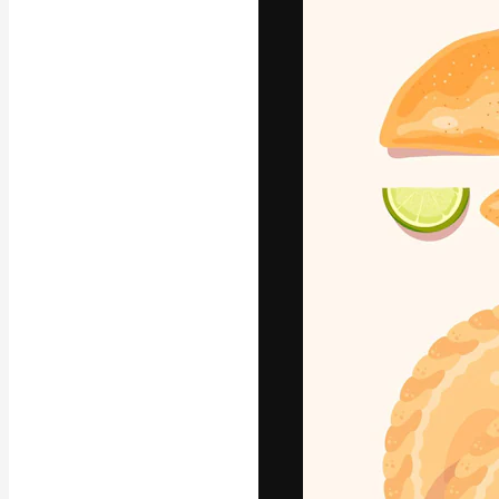
La plataforma cr
trabajo. Más de
entre creativos
estudios.
Español
Copyright © 2010