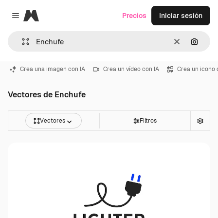
Magnific
Precios
Iniciar sesión
Close menu
Borrar
Buscar
Crea una imagen con IA
Crea un vídeo con IA
Crea un icono 
Vectores de Enchufe
Vectores
Filtros