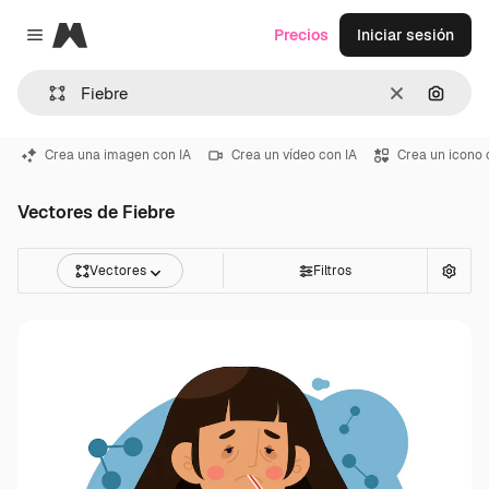
Magnific
Precios
Iniciar sesión
Close menu
Borrar
Buscar
Crea una imagen con IA
Crea un vídeo con IA
Crea un icono 
Vectores de Fiebre
Vectores
Filtros