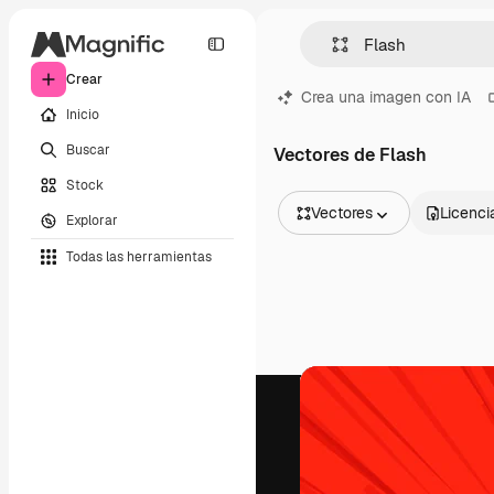
Crear
Crea una imagen con IA
Inicio
Buscar
Vectores de Flash
Stock
Vectores
Licenci
Explorar
Todas las imágenes
Todas las herramientas
Vectores
Ilustraciones
Fotos
PSD
Plantillas
Mockups
Vídeos
Clips de vídeo
Motion graphics
Plantillas de vídeos
Iconos
Modelos 3D
Fuentes