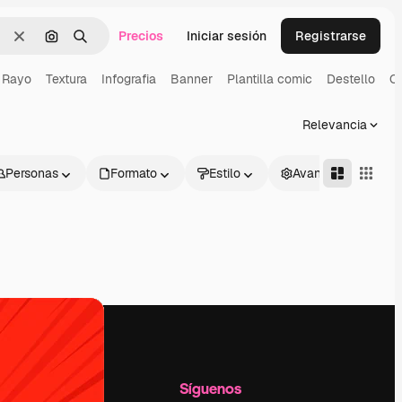
Precios
Iniciar sesión
Registrarse
Borrar
Buscar por imagen
Buscar
Rayo
Textura
Infografia
Banner
Plantilla comic
Destello
C
Relevancia
Personas
Formato
Estilo
Avanzado
l
Empresa
Síguenos