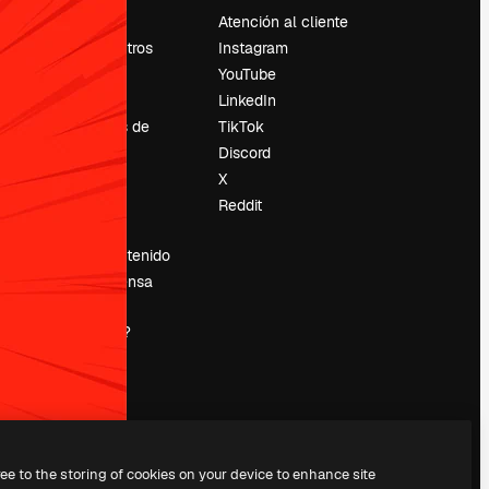
Precios
Atención al cliente
Sobre nosotros
Instagram
Reviews
YouTube
Empleo
LinkedIn
Tendencias de
TikTok
búsqueda
Discord
Blog
X
es
Eventos
Reddit
Slidesgo
Vender contenido
Sala de prensa
¿Buscas
magnific.ai?
ree to the storing of cookies on your device to enhance site