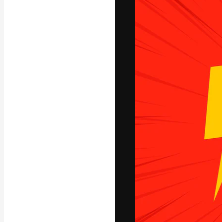
La plataforma cr
trabajo. Más de
entre creativos
estudios.
Español
Copyright © 2010