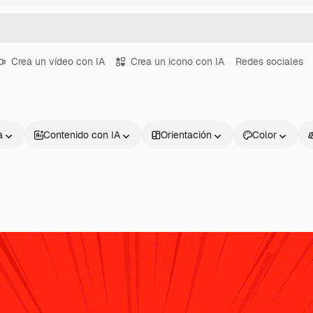
Crea un vídeo con IA
Crea un icono con IA
Redes sociales
a
Contenido con IA
Orientación
Color
Productos
Información úti