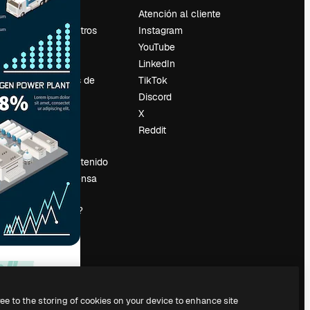
Precios
Atención al cliente
Sobre nosotros
Instagram
Reviews
YouTube
Empleo
LinkedIn
Tendencias de
TikTok
búsqueda
Discord
Blog
X
es
Eventos
Reddit
Slidesgo
Vender contenido
Sala de prensa
¿Buscas
magnific.ai?
ree to the storing of cookies on your device to enhance site