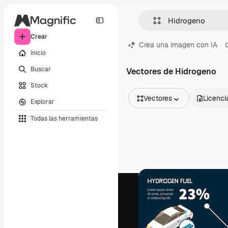
Crear
Crea una imagen con IA
Inicio
Buscar
Vectores de Hidrogeno
Stock
Vectores
Licenci
Explorar
Todas las imágenes
Todas las herramientas
Vectores
Ilustraciones
Fotos
PSD
Plantillas
Mockups
Vídeos
Clips de vídeo
Motion graphics
Plantillas de vídeos
Iconos
Modelos 3D
Fuentes