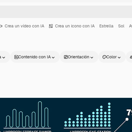
Crea un vídeo con IA
Crea un icono con IA
Estrella
Sol
A
a
Contenido con IA
Orientación
Color
Productos
Información úti