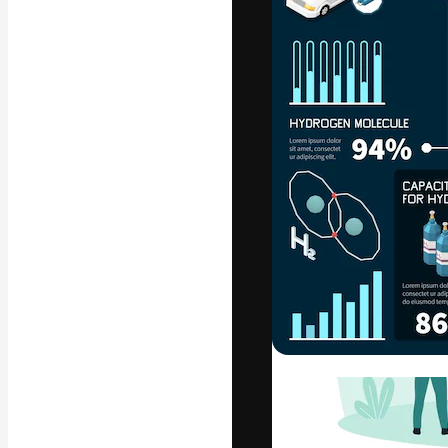
La plataforma cr
trabajo. Más de
entre creativos
estudios.
Español
Copyright © 2010