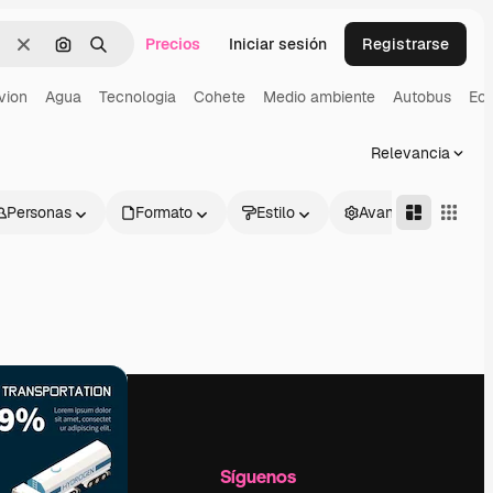
Precios
Iniciar sesión
Registrarse
Borrar
Buscar por imagen
Buscar
vion
Agua
Tecnologia
Cohete
Medio ambiente
Autobus
Eco
Relevancia
Personas
Formato
Estilo
Avanzado
l
Empresa
Síguenos