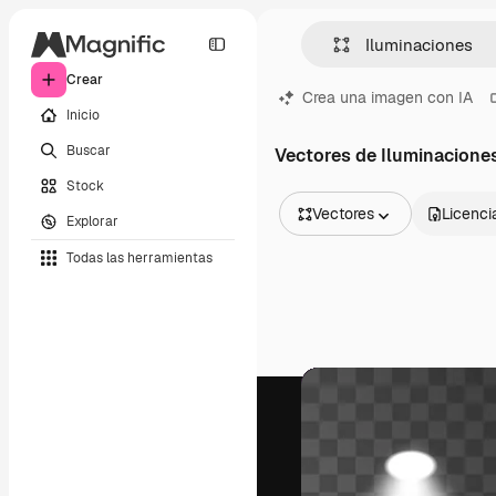
Crear
Crea una imagen con IA
Inicio
Buscar
Vectores de Iluminacione
Stock
Vectores
Licenci
Explorar
Todas las imágenes
Todas las herramientas
Vectores
Ilustraciones
Fotos
PSD
Plantillas
Mockups
Vídeos
Clips de vídeo
Motion graphics
Plantillas de vídeos
Iconos
Modelos 3D
Fuentes