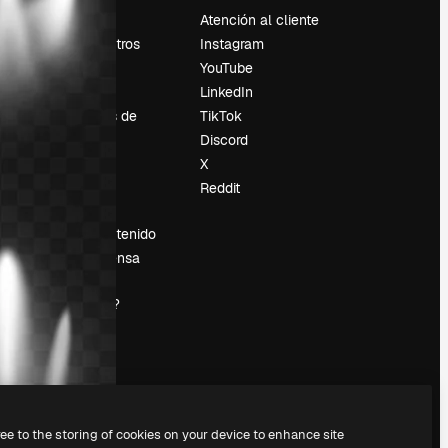
Precios
Atención al cliente
Sobre nosotros
Instagram
Reviews
YouTube
Empleo
LinkedIn
Tendencias de
TikTok
búsqueda
Discord
Blog
X
es
Eventos
Reddit
Slidesgo
Vender contenido
Sala de prensa
¿Buscas
magnific.ai?
ree to the storing of cookies on your device to enhance site