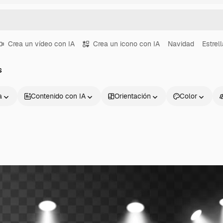
Crea un vídeo con IA
Crea un icono con IA
Navidad
Estrel
s
a
Contenido con IA
Orientación
Color
Productos
Información úti