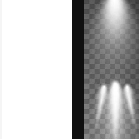
La plataforma cr
trabajo. Más de
entre creativos
estudios.
Español
Copyright © 2010