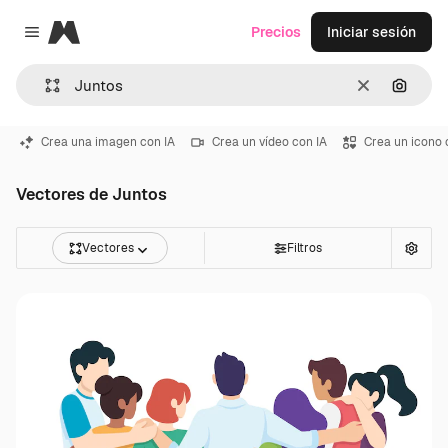
Magnific
Precios
Iniciar sesión
Close menu
Borrar
Buscar
Crea una imagen con IA
Crea un vídeo con IA
Crea un icono 
Vectores de Juntos
Vectores
Filtros