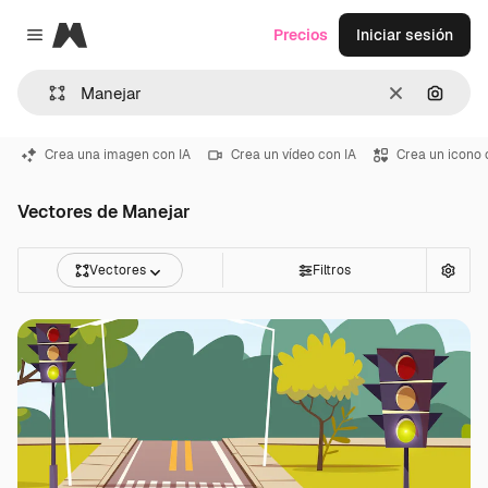
Magnific
Precios
Iniciar sesión
Close menu
Borrar
Buscar
Crea una imagen con IA
Crea un vídeo con IA
Crea un icono 
Vectores de Manejar
Vectores
Filtros