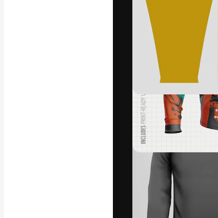
La plataforma cr
trabajo. Más de
entre creativos
estudios.
Español
Copyright © 2010