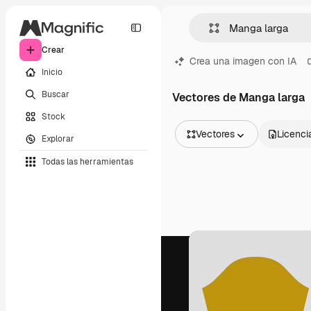
Crear
Crea una imagen con IA
Inicio
Buscar
Vectores de Manga larga
Stock
Vectores
Licenci
Explorar
Todas las imágenes
Todas las herramientas
Vectores
Ilustraciones
Fotos
PSD
Plantillas
Mockups
Vídeos
Clips de vídeo
Motion graphics
Plantillas de vídeos
Iconos
Modelos 3D
Fuentes