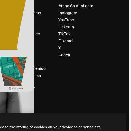
Precios
Atención al cliente
Sobre nosotros
Instagram
Reviews
YouTube
Empleo
LinkedIn
Tendencias de
TikTok
búsqueda
Discord
Blog
X
es
Eventos
Reddit
Slidesgo
Vender contenido
Sala de prensa
¿Buscas
magnific.ai?
ree to the storing of cookies on your device to enhance site