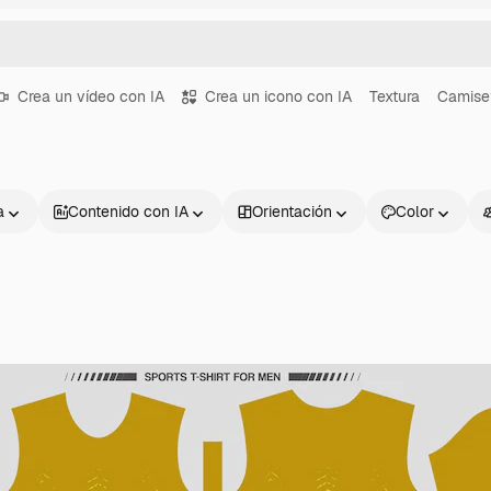
Crea un vídeo con IA
Crea un icono con IA
Textura
Camise
a
Contenido con IA
Orientación
Color
Productos
Información úti