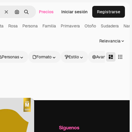
Precios
Iniciar sesión
Registrarse
Borrar
Buscar por imagen
Buscar
ta
Rosa
Persona
Familia
Primavera
Otoño
Sudadera
Nara
Relevancia
Personas
Formato
Estilo
Avanzado
l
Empresa
Síguenos