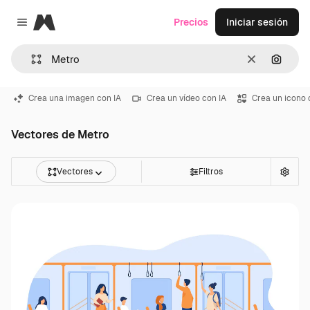
Magnific
Precios
Iniciar sesión
Close menu
Borrar
Buscar
Crea una imagen con IA
Crea un vídeo con IA
Crea un icono 
Vectores de Metro
Vectores
Filtros