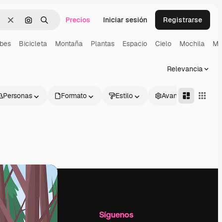
Precios
Iniciar sesión
Registrarse
Borrar
Buscar por imagen
Buscar
bes
Bicicleta
Montaña
Plantas
Espacio
Cielo
Mochila
Ma
Relevancia
Personas
Formato
Estilo
Avanzado
l
Empresa
Síguenos