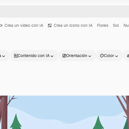
Crea un vídeo con IA
Crea un icono con IA
Flores
Sol
Nu
a
Contenido con IA
Orientación
Color
Productos
Información úti