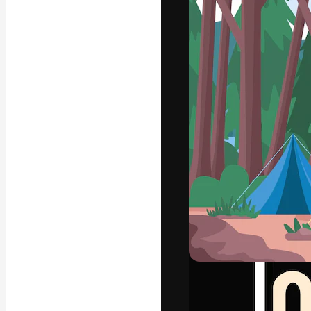
La plataforma cr
trabajo. Más de
entre creativos
estudios.
Español
Copyright © 2010