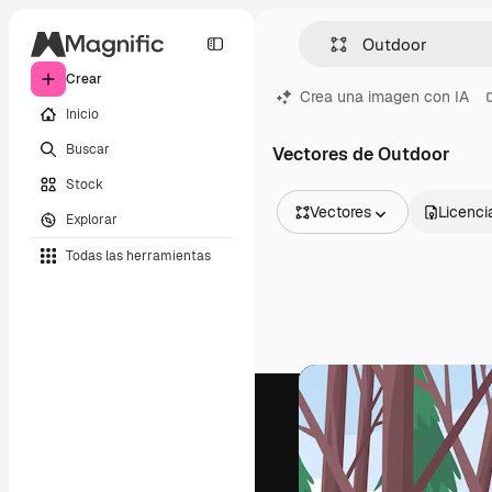
Crear
Crea una imagen con IA
Inicio
Buscar
Vectores de Outdoor
Stock
Vectores
Licenci
Explorar
Todas las imágenes
Todas las herramientas
Vectores
Ilustraciones
Fotos
PSD
Plantillas
Mockups
Vídeos
Clips de vídeo
Motion graphics
Plantillas de vídeos
Iconos
Modelos 3D
Fuentes