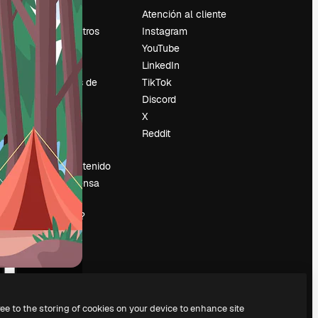
Precios
Atención al cliente
Sobre nosotros
Instagram
Reviews
YouTube
Empleo
LinkedIn
Tendencias de
TikTok
búsqueda
Discord
Blog
X
es
Eventos
Reddit
Slidesgo
Vender contenido
Sala de prensa
¿Buscas
magnific.ai?
ree to the storing of cookies on your device to enhance site