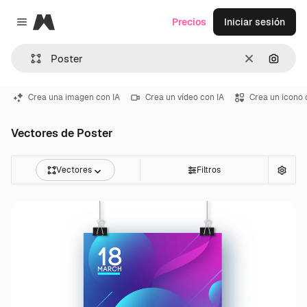
Magnific
Precios
Iniciar sesión
Close menu
Borrar
Buscar
Crea una imagen con IA
Crea un vídeo con IA
Crea un icono 
Vectores de Poster
Vectores
Filtros