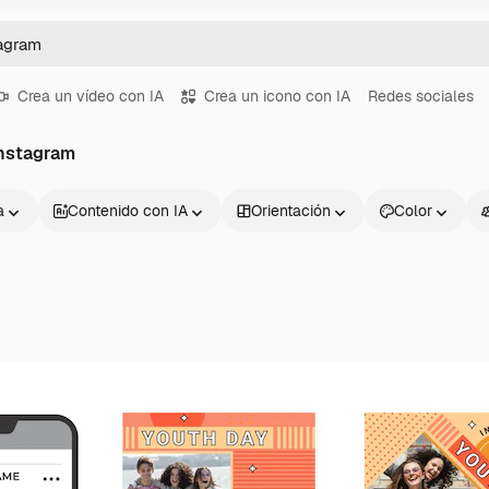
Crea un vídeo con IA
Crea un icono con IA
Redes sociales
instagram
a
Contenido con IA
Orientación
Color
Productos
Información úti