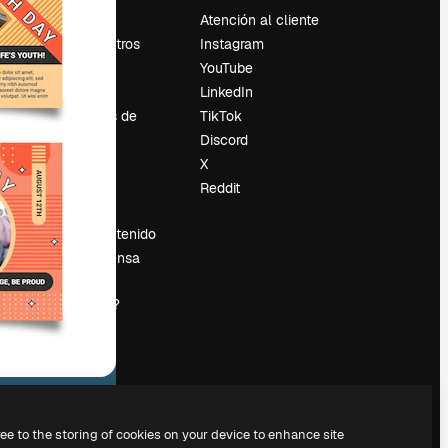
Precios
Atención al cliente
Sobre nosotros
Instagram
Reviews
YouTube
Empleo
LinkedIn
Tendencias de
TikTok
búsqueda
Discord
Blog
X
es
Eventos
Reddit
Slidesgo
Vender contenido
Sala de prensa
¿Buscas
magnific.ai?
ree to the storing of cookies on your device to enhance site