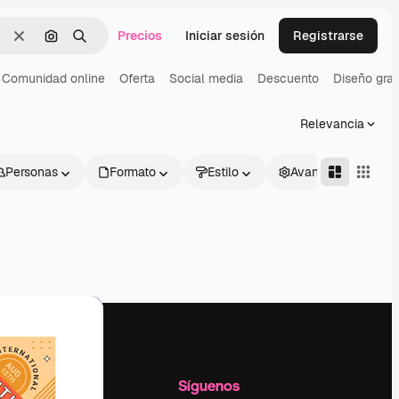
Precios
Iniciar sesión
Registrarse
Borrar
Buscar por imagen
Buscar
Comunidad online
Oferta
Social media
Descuento
Diseño graf
Relevancia
Personas
Formato
Estilo
Avanzado
l
Empresa
Síguenos