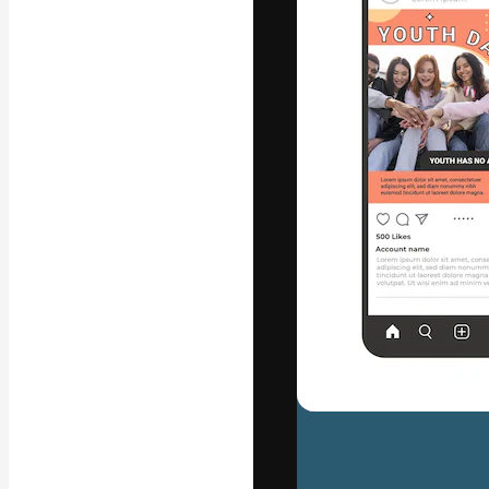
La plataforma cr
trabajo. Más de
entre creativos
estudios.
Español
Copyright © 2010