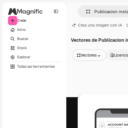
Crear
Crea una imagen con IA
Inicio
Buscar
Vectores de Publicacion 
Stock
Vectores
Licenci
Explorar
Todas las imágenes
Todas las herramientas
Vectores
Ilustraciones
Fotos
PSD
Plantillas
Mockups
Vídeos
Clips de vídeo
Motion graphics
Plantillas de vídeos
Iconos
Modelos 3D
Fuentes