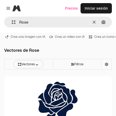
Magnific
Precios
Iniciar sesión
Close menu
Borrar
Buscar
Crea una imagen con IA
Crea un vídeo con IA
Crea un icono 
Vectores de Rose
Vectores
Filtros