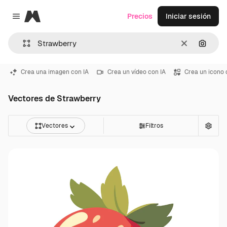
Magnific
Precios
Iniciar sesión
Close menu
Borrar
Buscar
Crea una imagen con IA
Crea un vídeo con IA
Crea un icono 
Vectores de Strawberry
Vectores
Filtros