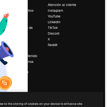
Precios
Atención al cliente
Sobre nosotros
Instagram
Reviews
YouTube
Empleo
LinkedIn
Tendencias de
TikTok
búsqueda
Discord
Blog
X
es
Eventos
Reddit
Slidesgo
Vender contenido
Sala de prensa
¿Buscas
magnific.ai?
ree to the storing of cookies on your device to enhance site