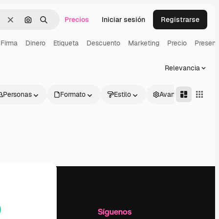
Precios
Iniciar sesión
Registrarse
Borrar
Buscar por imagen
Buscar
Firma
Dinero
Etiqueta
Descuento
Marketing
Precio
Present
Relevancia
Personas
Formato
Estilo
Avanzado
l
Empresa
Síguenos