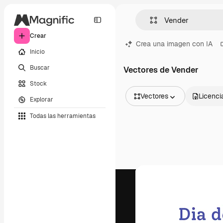
Crear
Crea una imagen con IA
Inicio
Buscar
Vectores de Vender
Stock
Vectores
Licenci
Explorar
Todas las imágenes
Todas las herramientas
Vectores
Ilustraciones
Fotos
PSD
Plantillas
Mockups
Vídeos
Clips de vídeo
Motion graphics
Plantillas de vídeos
Iconos
Modelos 3D
Fuentes