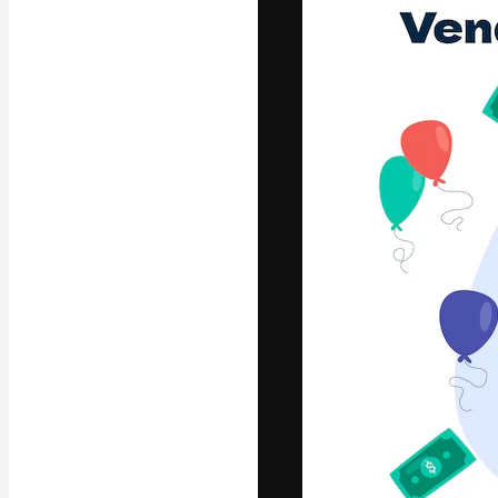
La plataforma cr
trabajo. Más de
entre creativos
estudios.
Español
Copyright © 2010